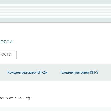
ности
НОСТИ
Концентратомер КН-2м
Концентратомер КН-3
рских отношениях).