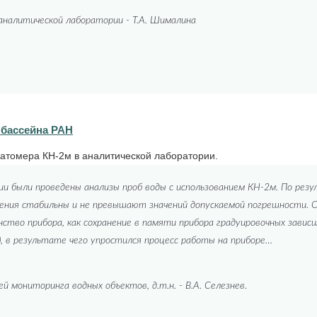
аналитической лаборатории - Т.А. Шималина
 бассейна РАН
атомера КН-2м в аналитической лаборатории.
и были проведены анализы проб воды с использованием КН-2м. По рез
рения стабильны и не превышают значений допускаемой погрешности. 
тво прибора, как сохранение в памяти прибора градуировочных завис
, в результате чего упростился процесс работы на приборе…
 мониторинга водных объектов, д.т.н. - В.А. Селезнев.