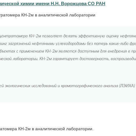
нической химии имени Н.Н. Ворожцова СО РАН
ратомера КН-2м в аналитической лаборатории
нцентратомера КН-2м позволяет делать эффективную оценку нефтяно
нг загрязнений нефтяными углеводородами без потерь каких-либо фра
объектах с применением КН-2м является доступным для внедрения в п
ческой лаборатории. КН-2м гарантирует достоверность, воспроизвод
 экологических исследований и хромотографического анализа (ЛЭИХА) -
атомера КН-2м в аналитической лаборатории.