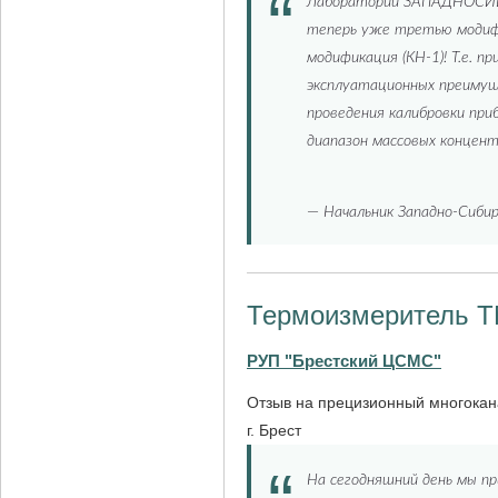
Лаборатории ЗАПАДНОСИБ
теперь уже третью модифи
модификация (КН-1)! Т.е. 
эксплуатационных преимущ
проведения калибровки при
диапазон массовых концен
—
Начальник Западно-Сибир
Термоизмеритель Т
РУП "Брестский ЦСМС"
Отзыв на прецизионный многока
г. Брест
На сегодняшний день мы п