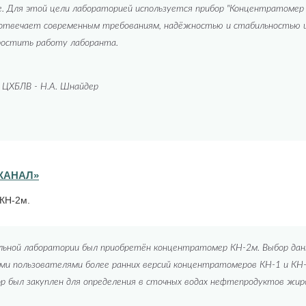
де. Для этой цели лабораторией используется прибор "Концентратоме
отвечает современным требованиям, надёжностью и стабильностью и
ростить работу лаборанта.
 ЦХБЛВ - Н.А. Шнайдер
КАНАЛ»
КН-2м.
льной лаборатории был приобретён концентратомер КН-2м. Выбор данн
ими пользователями более ранних версий концентратомеров КН-1 и К
 был закуплен для определения в сточных водах нефтепродуктов жиро