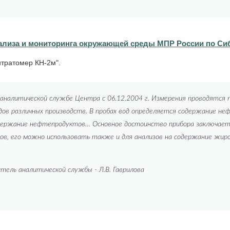
ализа и мониторинга окружающей среды МПР России по Си
тратомер КН-2м".
аналитической службе Центра с 06.12.2004 г. Измерения проводятся п
одов различных производств. В пробах вод определяется содержание н
одержание нефтепродуктов… Основное достоинство прибора заключаетс
в, его можно использовать также и для анализов на содержание жир
итель аналитической службы - Л.В. Гаврилова