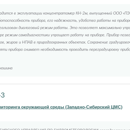
ходится в эксплуатации концентратомер КН-2м, выпущенный ООО «
тоспособность прибора, его надежность, удобство работы на прибор
ализован диалоговый режим работы. Это позволяет максимально упр
ре режим самодиагностики упрощает работу на приборе. Прибор позв
в, жиров и НПАВ в природоохранных объектах. Сохранение градуирово
яти прибора снимает необходимость проводить переградуировку прибо
Аношина
-3
ниторинга окружающей среды (Западно-Сибирский ЦМС)