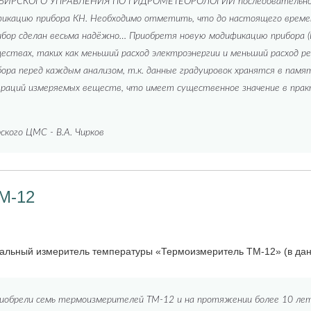
ИРСКОГО УПРАВЛЕНИЯ ПО ГИДРОМЕТЕОРОЛОГИИ последовательно ис
кацию прибора КН. Необходимо отметить, что до настоящего време
прибор сделан весьма надёжно… Приобретя новую модификацию прибора (
ествах, таких как меньший расход электроэнергии и меньший расход р
бора перед каждым анализом, т.к. данные градуировок хранятся в памя
траций измеряемых веществ, что имеет существенное значение в прак
ского ЦМС - В.А. Чирков
М-12
нальный измеритель температуры «Термоизмеритель ТМ-12» (в да
риобрели семь термоизмерителей ТМ-12 и на протяжении более 10 ле