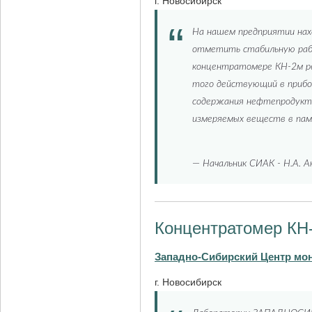
г. Новосибирск
На нашем предприятии на
отметить стабильную рабо
концентратомере КН-2м ре
того действующий в прибо
содержания нефтепродукто
измеряемых веществ в пам
—
Начальник СИАК - Н.А. 
Концентратомер КН
Западно-Сибирский Центр мо
г. Новосибирск