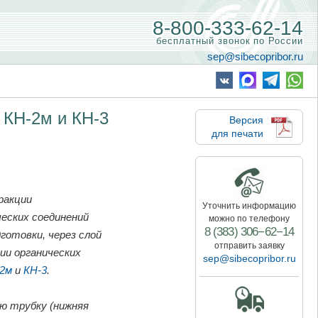
8-800-333-62-14
бесплатный звонок по России
sep@sibecopribor.ru
 КН-2м и КН-3
Версия
для печати
ракции
Уточнить информацию
еских соединений
можно по телефону
8 (383) 306−62−14
готовки, через слой
отправить заявку
ии органических
sep@sibecopribor.ru
-2м
и
КН-3
.
ю трубку (нижняя